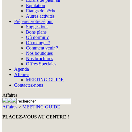
Loisirs de plein air
Equitation
Etangs de pêche
Autres activités
Préparer votre séjour
Suggestions
Bons plans
Où dormir ?
Où manger ?
Comment venir ?
Nos boutiques
Nos brochures
Offres Spéciales
Agenda
Affaires
MEETING GUIDE
Contactez-nous
Affaires
Affaires
>
MEETING GUIDE
PLACEZ-VOUS AU CENTRE !