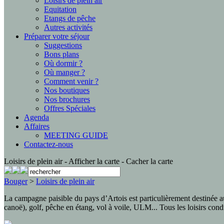
Loisirs de plein air
Equitation
Etangs de pêche
Autres activités
Préparer votre séjour
Suggestions
Bons plans
Où dormir ?
Où manger ?
Comment venir ?
Nos boutiques
Nos brochures
Offres Spéciales
Agenda
Affaires
MEETING GUIDE
Contactez-nous
Loisirs de plein air
- Afficher la carte
- Cacher la carte
Bouger
>
Loisirs de plein air
La campagne paisible du pays d’Artois est particulièrement destinée a
canoë), golf, pêche en étang, vol à voile, ULM... Tous les loisirs condu