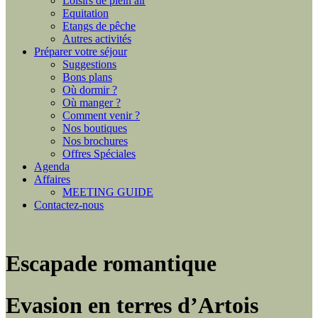
Loisirs de plein air
Equitation
Etangs de pêche
Autres activités
Préparer votre séjour
Suggestions
Bons plans
Où dormir ?
Où manger ?
Comment venir ?
Nos boutiques
Nos brochures
Offres Spéciales
Agenda
Affaires
MEETING GUIDE
Contactez-nous
Escapade romantique
Evasion en terres d’Artois