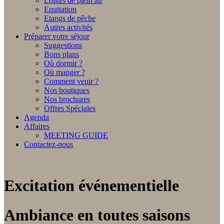
Loisirs de plein air
Equitation
Etangs de pêche
Autres activités
Préparer votre séjour
Suggestions
Bons plans
Où dormir ?
Où manger ?
Comment venir ?
Nos boutiques
Nos brochures
Offres Spéciales
Agenda
Affaires
MEETING GUIDE
Contactez-nous
Excitation événementielle
Ambiance en toutes saisons