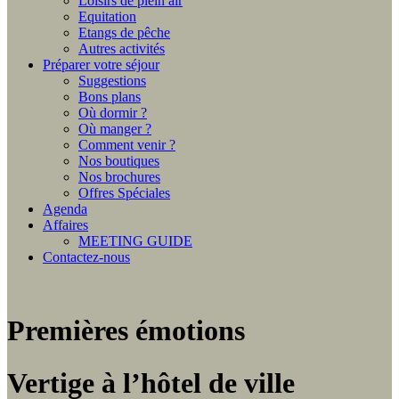
Loisirs de plein air
Equitation
Etangs de pêche
Autres activités
Préparer votre séjour
Suggestions
Bons plans
Où dormir ?
Où manger ?
Comment venir ?
Nos boutiques
Nos brochures
Offres Spéciales
Agenda
Affaires
MEETING GUIDE
Contactez-nous
Premières émotions
Vertige à l’hôtel de ville