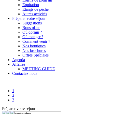
Loisirs de plein air
Equitation
Etangs de pêche
Autres activités
Préparer votre séjour
Suggestions
Bons plans
Où dormir ?
Où manger ?
Comment venir ?
Nos boutiques
Nos brochures
Offres Spéciales
Agenda
Affaires
MEETING GUIDE
Contactez-nous
1
2
3
Préparer votre séjour