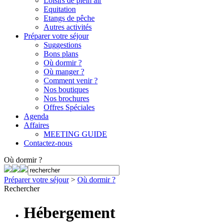
Loisirs de plein air
Equitation
Etangs de pêche
Autres activités
Préparer votre séjour
Suggestions
Bons plans
Où dormir ?
Où manger ?
Comment venir ?
Nos boutiques
Nos brochures
Offres Spéciales
Agenda
Affaires
MEETING GUIDE
Contactez-nous
Où dormir ?
Préparer votre séjour
>
Où dormir ?
Rechercher
Hébergement