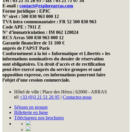
Tél : 03 21 51 26 95 – fax : 03 21 71 07 34
E-mail :
contact@explorearras.com
Forme juridique : EPIC
N° siret : 500 830 963 000 12
TVA intra communautaire : FR 52 500 830 963
Code APE : 7911 Z
N° d’immatriculation : IM 062 120024
RCS Arras 500 830 963 000 12
Garantie financière de 31 100 €
auprès de l’APST Paris
Conformément à la loi « Informatique et Libertés » les
informations nominatives du dossier de réservation
sont obligatoires. Un droit d’accès et de rectification
peut-être exercé auprès du service groupes et sauf
opposition expresse, ces informations pourront faire
l’objet d’une cession commerciale.
Hôtel de ville | Place des Héros | 62000 - ARRAS
tél
+33 (0)3 21 51 26 95
|
Contactez-nous
Séjours en groupe
Billetterie en ligne
Téléchargez nos brochures