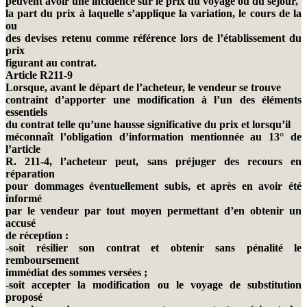
peuvent avoir une incidence sur le prix du voyage ou du séjour,
la part du prix à laquelle s’applique la variation, le cours de la
ou
des devises retenu comme référence lors de l’établissement du
prix
figurant au contrat.
Article R211-9
Lorsque, avant le départ de l’acheteur, le vendeur se trouve
contraint d’apporter une modification à l’un des éléments
essentiels
du contrat telle qu’une hausse significative du prix et lorsqu’il
méconnaît l’obligation d’information mentionnée au 13° de
l’article
R. 211-4, l’acheteur peut, sans préjuger des recours en
réparation
pour dommages éventuellement subis, et après en avoir été
informé
par le vendeur par tout moyen permettant d’en obtenir un
accusé
de réception :
-soit résilier son contrat et obtenir sans pénalité le
remboursement
immédiat des sommes versées ;
-soit accepter la modification ou le voyage de substitution
proposé