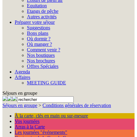
Loisirs de plein air
Equitation
Etangs de pêche
Autres activités
Préparer votre séjour
Suggestions
Bons plans
Où dormir ?
Où manger ?
Comment venir ?
Nos boutiques
Nos brochures
Offres Spéciales
Agenda
Affaires
MEETING GUIDE
Séjours en groupe
Séjours en groupe
>
Conditions générales de réservation
À la carte, clés en main ou sur-mesure
Vos journées
Arras à la Carte
Les journées "événements"