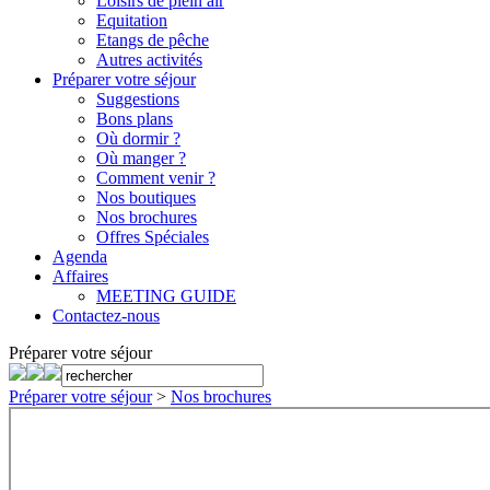
Loisirs de plein air
Equitation
Etangs de pêche
Autres activités
Préparer votre séjour
Suggestions
Bons plans
Où dormir ?
Où manger ?
Comment venir ?
Nos boutiques
Nos brochures
Offres Spéciales
Agenda
Affaires
MEETING GUIDE
Contactez-nous
Préparer votre séjour
Préparer votre séjour
>
Nos brochures